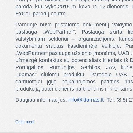
paroda, kuri vyko 2015 m. kovo 11-12 dienomis
ExCeL parodų centre.
Parodoje buvo pristatoma dokumentų valdymo
paslauga „WebPartner“. Paslauga skirta tie
valstybiniam sektoriui – organizacijoms, kurios
dokumentų srautus kasdieninėje veikloje. Par
„WebPartner“ paslaugą užsienio įmonėms, UAB „
užmezgė kontaktus su potencialiais klientais iš Di
Portugalijos, Rumunijos, Serbijos, JAV, ku
„Idamas“ siūlomu produktu. Parodoje UAB „
darbuotojai įgijo neįkainojamos patirties pri
produkciją potencialiems partneriams ir klientams 
Daugiau informacijos:
info@idamas.lt
Tel. (8 5) 
Grįžti atgal